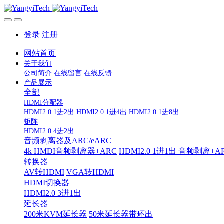
登录
注册
网站首页
关于我们
公司简介
在线留言
在线反馈
产品展示
全部
HDMI分配器
HDMI2.0 1进2出
HDMI2.0 1进4出
HDMI2.0 1进8出
矩阵
HDMI2.0 4进2出
音频剥离器及ARC/eARC
4k HMDI音频剥离器+ARC
HDMI2.0 1进1出 音频剥离+A
转换器
AV转HDMI
VGA转HDMI
HDMI切换器
HDMI2.0 3进1出
延长器
200米KVM延长器
50米延长器带环出